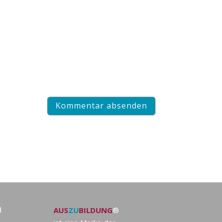
d
AUS
ZU
BILDUNG
®