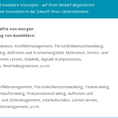
nd modulare Konzepte - auf Ihren Bedarf abgestimmt.
ine Investition in die Zukunft Ihres Unternehmens.
räfte von morgen
g von Ausbildern:
ikation, Konfliktmanagement, Persönlichkeitsentwicklung,
g, Auftreten und Erscheinungsbild, Motivation, Stress- und
ernen Lernen, Didaktik, digitale Kompetenzen,
, Beurteilungswesen, u.v.m.
fliktmanagement, Persönlichkeitsentwicklung, Teamtraining,
kaufstraining, Präsentationstraining, Auftreten und
- und Zeitmanagement, Interkulturelles, Lernen lernen,
ektmanagement, u.v.m.