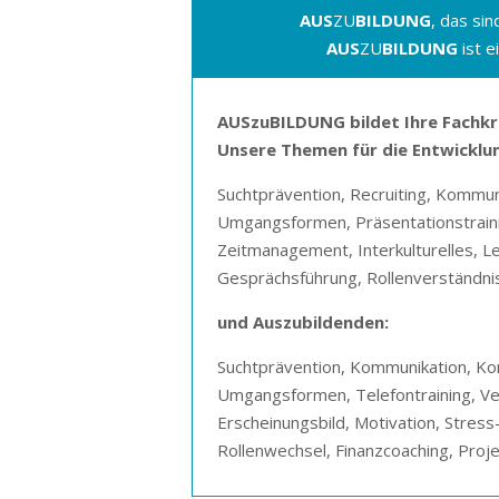
AUS
ZU
BILDUNG
, das si
AUS
ZU
BILDUNG
ist e
AUSzuBILDUNG bildet Ihre Fachk
Unsere Themen für die Entwicklun
Suchtprävention, Recruiting, Kommun
Umgangsformen, Präsentationstrainin
Zeitmanagement, Interkulturelles, L
Gesprächsführung, Rollenverständnis
und Auszubildenden:
Suchtprävention, Kommunikation, Kon
Umgangsformen, Telefontraining, Ver
Erscheinungsbild, Motivation, Stress
Rollenwechsel, Finanzcoaching, Proj