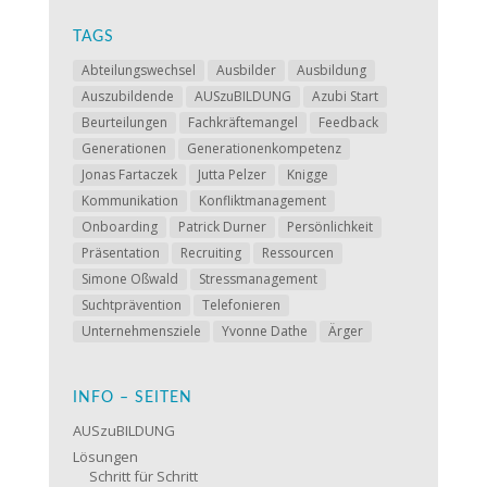
TAGS
Abteilungswechsel
Ausbilder
Ausbildung
Auszubildende
AUSzuBILDUNG
Azubi Start
Beurteilungen
Fachkräftemangel
Feedback
Generationen
Generationenkompetenz
Jonas Fartaczek
Jutta Pelzer
Knigge
Kommunikation
Konfliktmanagement
Onboarding
Patrick Durner
Persönlichkeit
Präsentation
Recruiting
Ressourcen
Simone Oßwald
Stressmanagement
Suchtprävention
Telefonieren
Unternehmensziele
Yvonne Dathe
Ärger
INFO – SEITEN
AUSzuBILDUNG
Lösungen
Schritt für Schritt