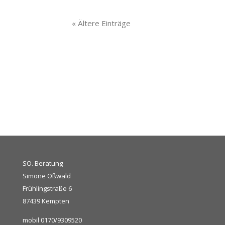
« Ältere Einträge
SO. Beratung
Simone Oßwald
Frühlingstraße 6
87439 Kempten
mobil 0170/9309520