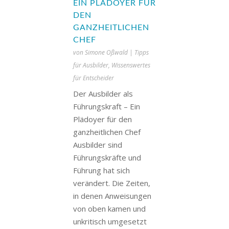
EIN PLÄDOYER FÜR
DEN
GANZHEITLICHEN
CHEF
von
Simone Oßwald
|
Tipps
für Ausbilder
,
Wissenswertes
für Entscheider
Der Ausbilder als
Führungskraft – Ein
Plädoyer für den
ganzheitlichen Chef
Ausbilder sind
Führungskräfte und
Führung hat sich
verändert. Die Zeiten,
in denen Anweisungen
von oben kamen und
unkritisch umgesetzt