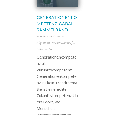
GENERATIONENKO
MPETENZ GABAL
SAMMELBAND
von
Simone Oßwald
|
Allgemein
,
Wissenswertes für
Entscheider
Generationenkompete
nz als
Zukunftskompetenz
Generationenkompete
nz ist kein Trendthema.
Sie ist eine echte
Zukunftskompetenz.Üb
erall dort, wo
Menschen
zusammenarbeiten,