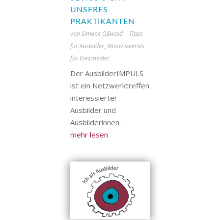
UNSERES
PRAKTIKANTEN
von
Simone Oßwald
|
Tipps
für Ausbilder
,
Wissenswertes
für Entscheider
Der AusbilderIMPULS
ist ein Netzwerktreffen
interessierter
Ausbilder und
Ausbilderinnen.
mehr lesen