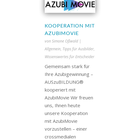
KOOPERATION MIT
AZUBIMOVIE
von
Simone Oßwald
|
Allgemein
,
Tipps für Ausbilder
,
Wissenswertes für Entscheider
Gemeinsam stark für
Ihre Azubigewinnung –
AUSzuBILDUNG®
kooperiert mit
AzubiMovie Wir freuen
uns, Ihnen heute
unsere Kooperation
mit AzubiMovie
vorzustellen – einer
crossmedialen