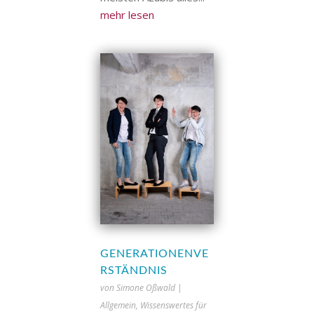
mehr lesen
GENERATIONENVE
RSTÄNDNIS
von
Simone Oßwald
|
Allgemein
,
Wissenswertes für