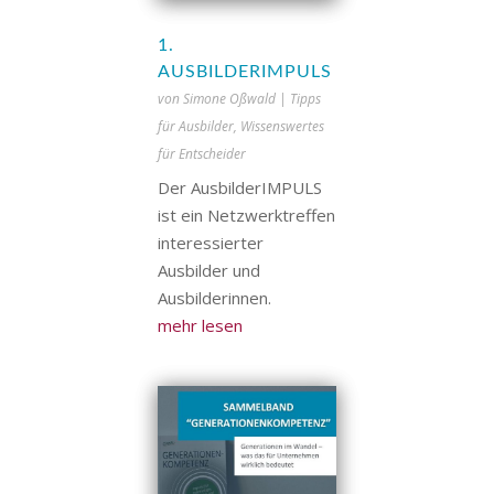
1.
AUSBILDERIMPULS
von
Simone Oßwald
|
Tipps
für Ausbilder
,
Wissenswertes
für Entscheider
Der AusbilderIMPULS
ist ein Netzwerktreffen
interessierter
Ausbilder und
Ausbilderinnen.
mehr lesen