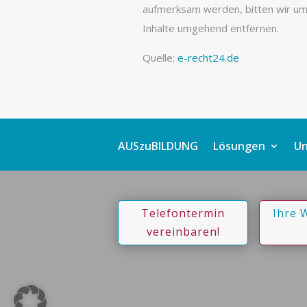
aufmerksam werden, bitten wir um
Inhalte umgehend entfernen.
Quelle:
e-recht24.de
AUSzuBILDUNG
Lösungen
Un
Telefontermin
Ihre 
vereinbaren!