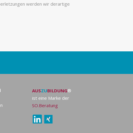
erletzungen werden wir derartige
d
AUS
ZU
BILDUNG
®
ist eine Marke der
en
SO.Beratung
0