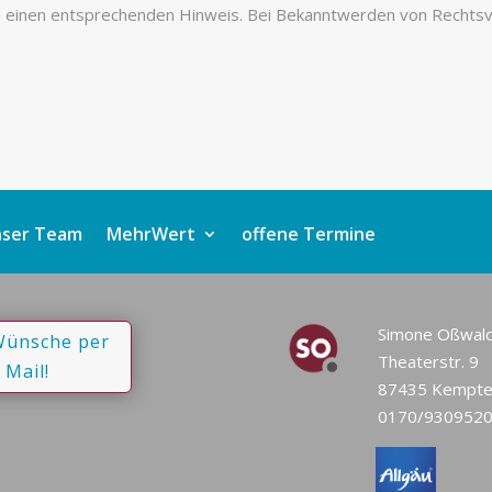
 einen entsprechenden Hinweis. Bei Bekanntwerden von Rechtsv
ser Team
MehrWert
offene Termine
Simone Oßwal
Wünsche per
Theaterstr. 9
Mail!
87435 Kempt
0170/930952