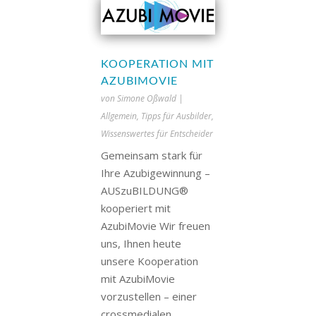
KOOPERATION MIT
AZUBIMOVIE
von
Simone Oßwald
|
Allgemein
,
Tipps für Ausbilder
,
Wissenswertes für Entscheider
Gemeinsam stark für
Ihre Azubigewinnung –
AUSzuBILDUNG®
kooperiert mit
AzubiMovie Wir freuen
uns, Ihnen heute
unsere Kooperation
mit AzubiMovie
vorzustellen – einer
crossmedialen