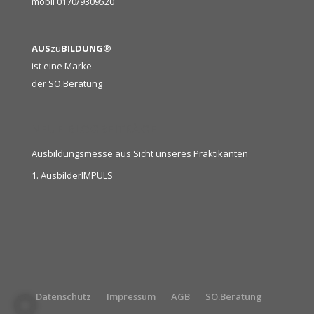
mobil 0170/9309520
AUS
zu
BILDUNG
®
ist eine Marke
der
SO.Beratung
NEUE BLOGBEITRÄGE
Ausbildungsmesse aus Sicht unseres Praktikanten
1. AusbilderIMPULS
Datenschutz
Impressum
AGB
SO.Beratung