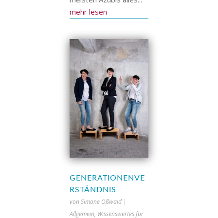
mehr lesen
GENERATIONENVE
RSTÄNDNIS
von
Simone Oßwald
|
Allgemein
,
Wissenswertes für