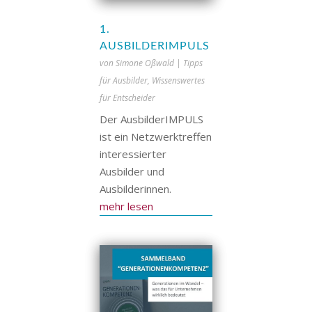
1.
AUSBILDERIMPULS
von
Simone Oßwald
|
Tipps
für Ausbilder
,
Wissenswertes
für Entscheider
Der AusbilderIMPULS
ist ein Netzwerktreffen
interessierter
Ausbilder und
Ausbilderinnen.
mehr lesen