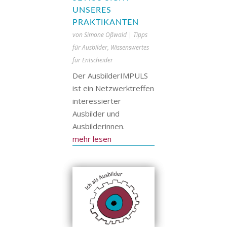
UNSERES
PRAKTIKANTEN
von
Simone Oßwald
|
Tipps
für Ausbilder
,
Wissenswertes
für Entscheider
Der AusbilderIMPULS
ist ein Netzwerktreffen
interessierter
Ausbilder und
Ausbilderinnen.
mehr lesen