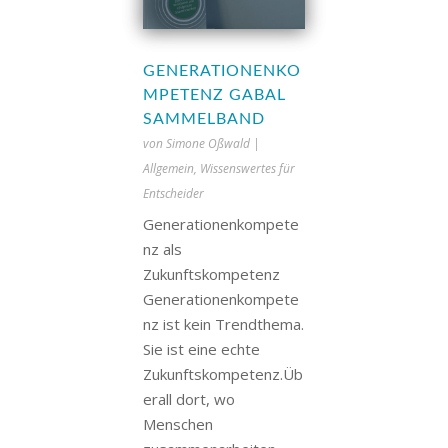
GENERATIONENKO
MPETENZ GABAL
SAMMELBAND
von
Simone Oßwald
|
Allgemein
,
Wissenswertes für
Entscheider
Generationenkompete
nz als
Zukunftskompetenz
Generationenkompete
nz ist kein Trendthema.
Sie ist eine echte
Zukunftskompetenz.Üb
erall dort, wo
Menschen