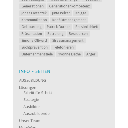
Generationen
Generationenkompetenz
Jonas Fartaczek
Jutta Pelzer
Knigge
Kommunikation
Konfliktmanagement
Onboarding
Patrick Durner
Persönlichkeit
Präsentation
Recruiting
Ressourcen
Simone Oßwald
Stressmanagement
Suchtprävention
Telefonieren
Unternehmensziele
Yvonne Dathe
Ärger
INFO – SEITEN
AUSzuBILDUNG
Lösungen
Schritt für Schritt
Strategie
Ausbilder
Auszubildende
Unser Team
MehrWert