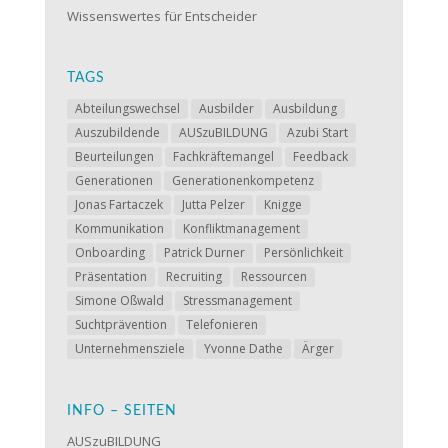
Wissenswertes für Entscheider
TAGS
Abteilungswechsel
Ausbilder
Ausbildung
Auszubildende
AUSzuBILDUNG
Azubi Start
Beurteilungen
Fachkräftemangel
Feedback
Generationen
Generationenkompetenz
Jonas Fartaczek
Jutta Pelzer
Knigge
Kommunikation
Konfliktmanagement
Onboarding
Patrick Durner
Persönlichkeit
Präsentation
Recruiting
Ressourcen
Simone Oßwald
Stressmanagement
Suchtprävention
Telefonieren
Unternehmensziele
Yvonne Dathe
Ärger
INFO – SEITEN
AUSzuBILDUNG