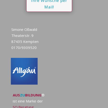
Ihre Wünsche per
Mail!
Simone Oßwald
Theaterstr. 9
87435 Kempten
0170/9309520
AUS
ZU
BILDUNG
®
ist eine Marke der
SO.Beratung